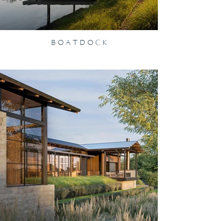
B O A T D O C K