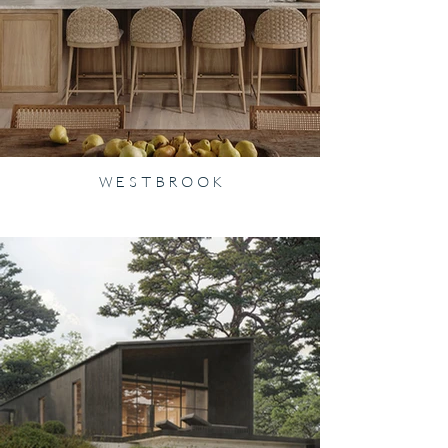
W E S T B R O O K