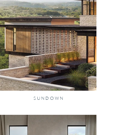
S U N D O W N