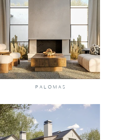
P A L O M A S