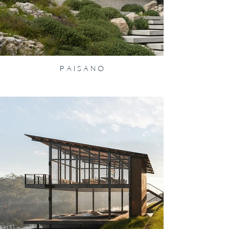
P A I S A N O