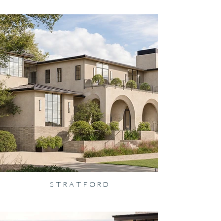
S T R A T F O R D