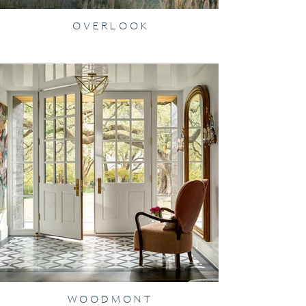
O V E R L O O K
W O O D M O N T